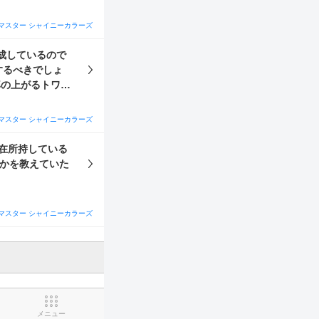
育成、ノウハウに
す。よろしくお
マスター シャイニーカラーズ
成しているので
するべきでしょ
率の上がるトワコ
マスター シャイニーカラーズ
在所持している
のかを教えていた
マスター シャイニーカラーズ
メニュー