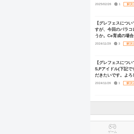
きませんでした)、バ
2025/02/26
1
解決
も歌姫,プロダンサ
願いします。 (写
【グレフェスについ
すが、今回のパラコ
うか。Ce育成の場合
レ智代子はどうする
2024/11/29
3
解決
【グレフェスについ
S,Pアイドル(下
だきたいです。よろ
2024/11/26
1
解決
ゲーム