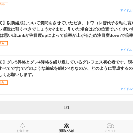
フが足りないことだと思われます。 育成方法は、say"Halo"で三色
済み
ー,トップモデルは盛ってあります。 アドバイスをいただけると幸いで
アイドル
真4は現在使用している編成です)
て】以前編成について質問をさせていただき、トワコレ智代子を軸に育
レ凛世は引くべきでしょうか?また、引いた場合はどの位置でいくせい
は思い出Linkが注目度upによって倍率が上がるため注目度downで倍
べきでしょうか。
済み
アイドル
て】グレ5昇格とグレ4降格を繰り返しているグレフェス初心者です。現
記ですべてです)でどのような編成を組むべきなのか、どのように育成する
しくお願いします。
済み
アイドル
1
/
1
お知らせ
質問ひろば
チャット