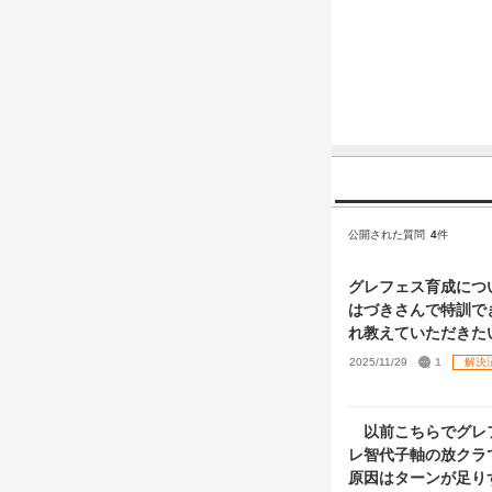
公開された質問
4
件
グレフェス育成につい
はづきさんで特訓で
れ教えていただきた
2025/11/29
1
解決
以前こちらでグレフ
レ智代子軸の放クラ
原因はターンが足り