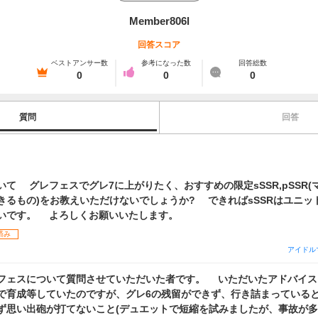
Member806l
回答スコア
ベストアンサー数
参考になった数
回答総数
0
0
0
質問
回答
て グレフェスでグレ7に上がりたく、おすすめの限定sSSR,pSSR(
きるもの)をお教えいただけないでしょうか? できればsSSRはユニッ
いです。 よろしくお願いいたします。
済み
アイドル
ェスについて質問させていただいた者です。 いただいたアドバイス
で育成等していたのですが、グレ6の残留ができず、行き詰まってい
ず思い出砲が打てないこと(デュエットで短縮を試みましたが、事故が