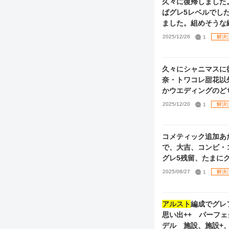
ばグレ5レベルでし
ました。組めそうな
とめています。 特訓はづきは、ケーキブレイクはづきに使おうかなと考えていますが、他に凸した方がいい
2025/12/26
1
解決
カードがあれば教え
久々にシャニマスに
奈・トワコレ甜花以
かウエディングのど
ありがたいです。
2025/12/20
1
解決
コメティック追加あ
で、大吉、コンビ・
グレ5残留、たまにグレ6に昇格
～6を目標にしたい
2025/08/27
1
解決
ining Room
像を参照してくださ
せんか？） GRAD
アルスト
編成でグレ
くべきカード（恒常
思い出++ パーフ
デル 施設、施設+、