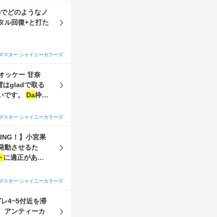
のでどのようなノ
タル回復+と打た
マスター シャイニーカラーズ
オッケー 甘奈
たいです。
Da
枠は
うか、甘奈は凸進んでるスタンバイオッケーの甘奈でいいでしょうか。。 教えてください
マスター シャイニーカラーズ
ING！】小宮果
発動させるた
ト
に適正がある
キュール】大崎甘奈
マスター シャイニーカラーズ
凛世の方も入れ
レ4~5付近を滞
します。
。 アンティーカ