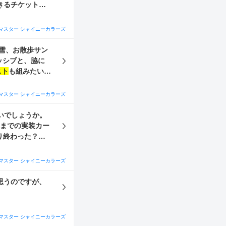
きるチケット、
4/10/18セレ
編成・交換先・凸
マスター シャイニーカラーズ
、マイコレビューテ
他(
Daアルス
雪、お散歩サン
ッシブと、脇に
スト
も組みたいと
か。 所持アイド
。) 特訓はづ
マスター シャイニーカラーズ
ールラウンダー
ィが載ったものを
いでしょうか。
れまでの実装カー
り終わった？の
凸です。 イベ
ちらかでお願いし
マスター シャイニーカラーズ
標です。代替カー
思うのですが、
マスター シャイニーカラーズ