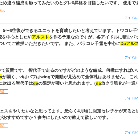
ため違う編成を触ってみたいのとグレ6昇格を目指したいです。 使用で
ケ：6.5アニバ期間限定、6.5マイコレ、使用率TOP5トワコレP・S、202
済み
P5枚、S3枚 候補として以下のものを考えているのですが、おすすめの
アイドル
。 ①限定Pssrはるき、マイコレルカでVo ②限定Clashmade樹里
既存のサポカ凸(かわいいひと等)をしてVoアンティーカを伸ばす ④その
、5〜6往復ができるユニットを育成したいと考えています。トワコレ千
orViストレイなど編成として形になり得そうなもの) よろしくお願いします。
花を中心としたVi
アルスト
を作る予定なのですが、各アイドルに積むパ
ついてご教授いただきたいです。 また、パラコレ千雪を中心に
Daアル
場合はトワコレ甜花、雪空セパレート甘奈を使用するべきなのでしょう
。(アイドルロードとイベント産は省略していますが、全て完凸しています
アイドル
がPSそれぞれ10枚ずつあります。 ノウハウブックは各種適性◯◎、オ
スロスタスタダ、LP大成功++、打たれ強い、上限、トワコレアビリテ
いて質問です。 智代子で走るのですがどのような編成、何極にすればい
よろしくお願いします。
a
が弱く、viはバフはwingで発動が見込めて全体札はありません。 こ
に次出る智代子は
da
の限定が濃いと思われます。(
da
放クラ強化が一通
できるかも) グレフェスアイドルは甜花を完凸していて凛世と冬優子は無
済み
さん等)は完凸しています。 所持サポ的にvo極は厳しいので
da
かviのど
アイドル
ついての知識は薄いです。 ある程度余裕を持って金称号を取れる位が目
示頂きたいです。 先の事ではありますが回答頂けると幸いです。
ェスをやりたいなと思ってます。恐らく4月頃に限定セレチケが来ると
がおすすめですか？参考にしたいので教えて欲しいです。
済み
アイドル