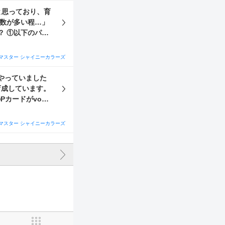
と思っており、育
数が多い程…」
パッ
回数」は1回カウ
など)のパッシブ
マスター シャイニーカラーズ
合にも「回復回
やっていました
Pカードがvo属
Viシ
ん。この単騎特
い為、質問させ
合、やはりvo編
マスター シャイニーカラーズ
ユニットと比べて
グレフェスは意識
Da
UP+メンタル
問させていただ
)、更にサポート
願いいたします…