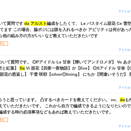
憬甘奈 Vo 清閑に息をひそめて灯織
Da
剥がされて千雪 Vi starri
たわけではなく、特化も（一応）全部ステ2000行くからどれでもいい
アイドル
いるサポカは 【廻・廻・娩・淘】霧子（完凸） 【おあがりくらいまっく
 【一夏泡沫ギフテッド】三峰 【キュンとwith us】甜花 【ワースナデー
いて質問です
da
アルスト
編成をしたくて、 Le 
覧と
アルスト
Pカードです。Pはづき9枚、Sはづき3枚あります。 グレ5
ってます この場合、脇ポジには誰を入れるべきか アビリティは何があっ
厳しいです。
ら他の組み方の方がいい など教えていただきたいです
済み
アイドル
ル Le 甘奈【輝いてアンドロメダ】 Vo あさひ【空と青とア
千雪【秋空と紅葉】
Da
Vi 甜花【四夜一夜物語】か【Eve】 ◎Sアイドル 甘奈【OT♡NAメイク
恩返し】 千雪 咲耶【silver◎lining】 にちか【間違いそうだ】 美琴【LATE】
しようと考えているのですが ①Pアイドルの甜花はどちらがいいか ②
D
Sアイドルの千雪は何がいいか（千雪Vi未所持） ④完凸しなくていいカ
アイドル
。 今の編成で変えた方がいいところがあればそちらも知りたいです。
作ろうと思っています。 凸するべきカードを教えてください。 vo、
da
も
えていただきたいです。 これから自力で編成できるようになりたいの
編成する時の必須事項などもあれば教えていただきたいです。
済み
アイドル