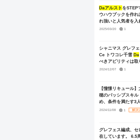
Daアルスト
をSTE
ウハウブックを作れ
れ強いと人気者を入
2025/03/20
1
Ce トワコレ千雪
Da
べきアビリティは取
2024/12/07
1
【憧憬リキュール】大
穂のパッシブスキル
ものがあれば教えていただきたいです。 現在の編成
2024/11/08
1
解決
で、 Le【杜野凛
Da
【サマーハニー・シーズン
樹里ちゃんの方を果
グレフェス編成、セ
在しています。 6