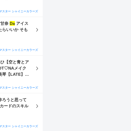
ngF冬優子 で
か……と思い置い
マスター シャイニーカラーズ
す】智代子
ト】千雪 です。
バスタイム甜花 Ce 雪空甘奈
Da
アイス
→6までは行ける
たらいいか そも
マスター シャイニーカラーズ
a
のところには誰
ードはあるか に
マスター シャイニーカラーズ
作ろうと思って
でカードのスキル
マスター シャイニーカラーズ