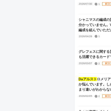
レはづきさんは一応完凸させました 全然最近のカードが足り
2026/07/30
1
解決
方法、今後優先して
金が必要なら今回発売された
強い編成があるなら
シャニマスの編成の質問です。 過去にGRADでグレ6踏んだことあ
分かっていません。V
編成を組んでいただきたいです。 URはPの霧子とSの摩美々を
や、プロデュース編成も教えてくださる
2026/04/26
1
てるセレチケなどで
グレフェスに関する
も活躍できるカード
2026/03/07
2
解決
Daアルスト
ロメリアについての質問で
か悩んでいます。し
まり違いがわからな
の甘奈でしょうか。
2026/02/05
2
解決
けると幸いです。