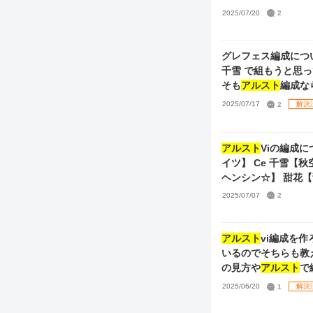
タイム甜花 Ce 憧
2025/07/20
2
す。特に理由があっ
ています。 使って
【ROOKIE】雛菜
グレフェス編成につ
写真は限定サポカ一
千雪 で組もうと思
のですが、6滞在が
そも
アルスト
編成な
2025/07/17
2
解決
アルスト
Viの編成について質問です。 ◎Pアイド
イツ】 Ce 
ヘンシン☆】 甜花【甜花の
現在このように編成
2025/07/07
2
を入れたらいいか ③
ついて知りたいです
アルスト
vi編成を
いるのでそちらも教
の見方や
アルスト
で
2025/06/20
1
解決