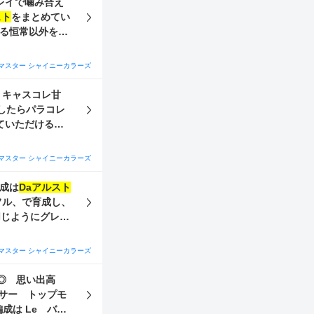
レイで噛み合え
スト
をまとめてい
いる恒常以外をま
マスター シャイニーカラーズ
、キャスコレ甘
したらパラコレ
ていただけると
マスター シャイニーカラーズ
成は
Daアルスト
フル、で育成し、
ー、甜花→甜
。 Sアイドルは画
マスター シャイニーカラーズ
なら問題ありま
すか？ 集めてお
〇◎ 思い出高
サー トップモ
成は Le バス