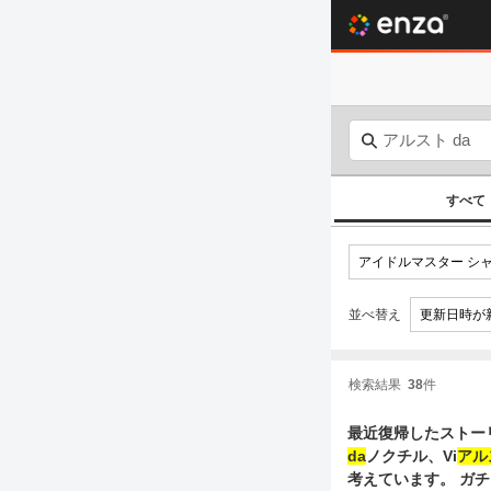
すべて
並べ替え
検索結果
38
件
最近復帰したストー
da
ノクチル、Vi
アル
考えています。 ガチャ何を引けばいいかわからなかったので今のガチャで出てるURの浅倉と甘奈、トワコ