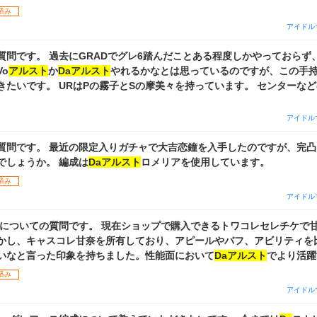
ないと思うんですが、おすすめの編成や、育成
済み
確保・育成したほうがいいサポートカードがあれば教えていただけると嬉し
アイドル
セレチケでおすすめがあれば買おうと思います もし性能的に上記のパックより
そちらも教えて頂けたら幸いです😭 よろしくお願いします！
る程度しかやっておらず、現在の環境が
o
アルスト
か
Daアルスト
やれるかなとは思っているのですが、この手
持っています。 センターなどのポジション
と助かります。 また、特訓の優先度と、今やってるガシャや販売し
おすすめのものがあれば教えて頂けると嬉しいです。
アイドル
質問です。 最近の限定入りガチャで大吉恋鐘を入手したのですが、完
でしょうか。 編成は
Daアルスト
ロメリアを使用しています。
済み
アイドル
す。 現在ショップで購入できるトワコレセレチケで甘奈を交換しよう
かし、キャスコレ甘奈を所有しており、アピールやバフ、アビリティを
いなと言った印象を持ちました。性能面において
Daアルスト
でより活躍
 もうすぐ周年が控えているのでそもそもセレチケを購入すべきかどう
済み
アイドル