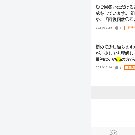
◎ご回答いただける
成
や、「回復回数◯回以
シブスキル「
Da
nc
2023/02/25
1
解決
ントされるのでしょ
スキルが1ターンに2回
ルの「
Da
6倍アピー
初めて少し経ちます
数」1回としてカウントされるのでしょうか？
が、少しでも理解してプレイが
数」のカウントとなるのでしょうか？ ④「回復回数」は
最初はviや
da
の方が
か、ライブ中に発動回
性な為、vo特化で
2022/12/10
1
解決
ーズを使用している
化育成は間違ってい
ていただきました。(
成に混ぜる訳にはいか
しておらず、3、4辺りを維持でき
回復のパッシブスキ
るならグレフェスでの
きました。 また、サポートのうまストロメリア甜花を現時点で所持していないのですが、うま甜花を編成に
の組み合わせなどを
組まなければ、そも
🙇‍♀️ 長文大変失礼
かりになって申し訳