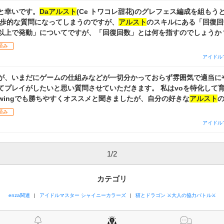
と幸いです。
Daアルスト
(Ce トワコレ甜花)のグレフェス編成を組もう
をしています。 初歩的な質問になってしまうのですが、
アルスト
のスキルにある「回復回
上で発動」についてですが、「回復回数」とは何を指すのでしょうか？ ①以下の
e100%UP/メンタル5%回復」(トワコレ甜花より)が発動すれば、「回復
済み
うか？ ライブ中にサポートの
Da
UP + メンタル回復(そらカラフル千雪
アイドル
発動した場合は、「回復回数」は「2回」になるのでしょうか？ ②また、ライブスキ
ル メンタル25% 回復」(ないしょのスイーツ 甘奈より)を発動した場
が、いまだにゲームの仕組みなどが一切分かっておらず雰囲気で適当に
 ③また、リラックス効果が付与されている場合も「回復回
したいと思い質問させていただきます。 私はvoを特化して育成しています。
、そのターンで何回発動したかでカウントされるの
wingでも勝ちやすくオススメと聞きましたが、自分の好きな
アルスト
の
数でカウントされるのか等、計数方法を教えていただけますでしょうか？ 普段は
始めています。 現状では他2属性の育成やガチャは引くつもりはありませ
済み
のですが、その編成と比べるとライブ中のパッシブが上手く発動出来な
ないでしょうか？ また今後
アルスト
のトワコレなどで他2属性が出た場
アイドル
CONTRAILなどはライブに参加が条件となるので発動の難易度は他の
ず結局vi、
da
育成や編成はしないといけないのでしょうか？ 因みに
易しいとは思うのですが) レッツ忍び足1凸や、そらカラフル4凸を育成時編成に組み込み、
れば良いなと思っています。 最後ですが、私の手持ちを見てvo育成をす
ルを取得しているのですが、回復回数の仕組みがよくわからないので質
Pカードの編成(誰をvoに置くかviに置くか、センターにするか…など
1
/
2
教えていただけますと幸いです。 お手数ではありますが、よろしくお
そも
Da
アルスト
編成が成り立たないという事はありますでしょうか？ 長文かつ質問ば
いたしました。
カテゴリ
ございません。ご回答いただけたら幸いです。
enza関連
アイドルマスター シャイニーカラーズ
猫とドラゴン ⚔大人の協力バトル⚔