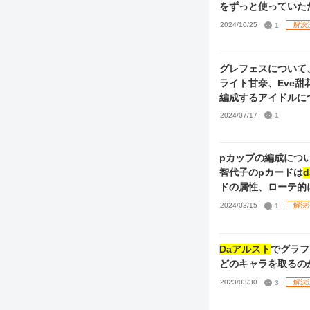
をずっと使っていた
はづきは以下です。 チ
2024/10/25
1
解決
チケP・S はづき：
を教えて頂きたいです
ィ/フル夏葉で
Da
③
グレフェスについて
ト
、
Da
ライト甘奈、Eve甜
編成するアイドルに
思うのですが、その
2024/07/17
1
ルは画像の通りです
きさんは通常のもの
◯◎、思い出高低、
pカップの編成につ
使用しています。 
智代子のpカードは
d
ドの属性、ローテ的
で無いという見方も
2024/03/15
1
解決
産の
アルスト
(タコ
ます。 歌姫周回に
ドとexスキルも提
Daアルスト
でグラフ
どのキャラを取るの
2023/03/30
3
解決