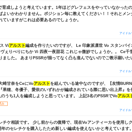
Pで育成しようと考えています。1年ほどグレフェスをやっていなかった
ばよいかわかりません。ポジション毎に教えてください！！それとメン
れていますがこれは必要あるのでしょうか。
アイドル
シャニマス グレフェス Vi
アルスト
編成を作りたいのですが、 Le 印象派凛世 Vo スタンバイ
ヴぇりべりにちか Vi 四夜一夜甜花 これじゃ微妙でしょうか。。 Ce千雪はgladで取る
りました。 あまりPSSRが揃ってなく凸も進んでないのでご教示願い
誰がいいでしょ
アイドル
崎甘奈をCeにVo
アルスト
を組んでいる途中なのですが、【友情BURN
『果穂、冬優子、愛依のいずれかが編成されている際に思い出上昇』を
め、条件を満たす3人のうち1人を編成しようと思っています。 上記3名のPSSRでVo
アルス
は以前こちらで質問したときに教えていただいた編成
済み
世の印象派】杜野凛世 Vo【Feel Like Flower】大崎甜花 Ce 【憧憬リ
アイドル
】桑山千雪 Vi【秋陽のスケッチ】西城樹里 このような編成を使っています。
穂、冬優子、愛依の誰かと入れ替えるつもりなのですが、それに伴って
レチケ相談です。 少し前からの復帰で、現在Voアンティーカを使用しグ
替えたほうがいい場合は併せて教えていただけるとありがたいです。 よろしくお願い
.5周年のセレチケを購入したため新しい編成を使えないかと考えています