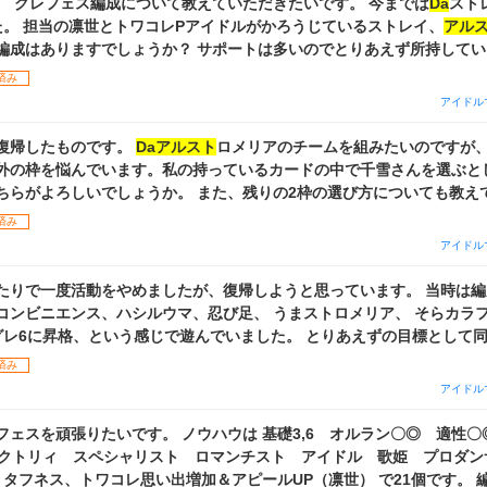
久々に復帰しました。 グレフェス編成について教えていただきたいです。 今までは
Da
スト
た。 担当の凛世とトワコレPアイドルがかろうじているストレイ、
アル
編成はありますでしょうか？ サポートは多いのでとりあえず所持して
済み
ていただけますと幸いです。
アイドル
復帰したものです。
Daアルスト
ロメリアのチームを組みたいのですが
外の枠を悩んでいます。私の持っているカードの中で千雪さんを選ぶと
ちらがよろしいでしょうか。 また、残りの2枠の選び方についても教え
済み
アイドル
たりで一度活動をやめましたが、復帰しようと思っています。 当時は編
コンビニエンス、ハシルウマ、忍び足、 うまストロメリア、 そらカラ
、という感じで遊んでいました。 とりあえずの目標として同じようにグレ5
と思っています。 Pアイドルで使えそうなのは、甘奈→すれ違いシアタ
済み
、バスタイムの気分で、千雪→切り裂いて・茨、となります（いずれも完凸）
アイドル
い。
Daアルスト
の立ち位置はどんな感じでしょうか？（グレ5、6到達
とSTEPでノウハウ圧縮→本育成、というよりも効率のいい育成はありま
フェスを頑張りたいです。 ノウハウは 基礎3,6 オルラン〇◎ 適性
ガチャ、チケットによる交換など）はありますか？
ェクトリィ スペシャリスト ロマンチスト アイドル 歌姫 プロダン
タフネス、トワコレ思い出増加＆アピールUP（凛世） で21個です。 編