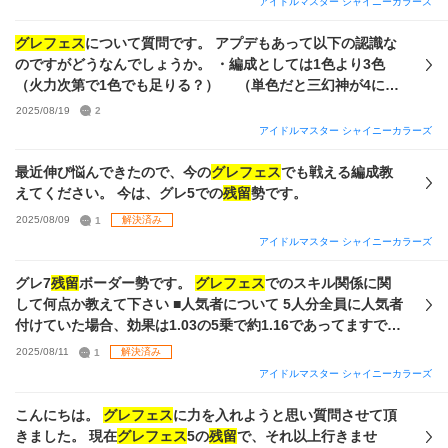
アイドルマスター シャイニーカラーズ
ます🙏 ② どのシナリオで育てれば良いか悩んでます。(grad
ルを上げたいと最近思うようになりました。 そこで3つ質問
や、Say Helloなどどれにしたら良いか分かりません) 今のと
です。 1.この中で使ったほうがいいP、Sアイドルを教えて下
グレフェス
について質問です。 アプデもあって以下の認識な
ころこの上記の事で悩んでいます💦 何をどうしたら良いか右
さい。できればノクチル編成希望です。しかし厳しいような
のですがどうなんでしょうか。 ・編成としては1色より3色
も左も分かりません💦色々調べて知識を一気に頭に詰め込み
らば他の編成でも大丈夫です。 2.編成をするに当たって、も
（火力次第で1色でも足りる？） （単色だと三幻神が4にア
すぎて何がなにやらといった状況です、、。 詳しく分かりや
し特訓はづきさんが必要ならば該当アイドルと必要はづき数
ビになる？） ・単札より全体札優先 （2.5倍全体よりは5倍
2025/08/19
2
すく教えて頂けると幸いです。 よろしくお願いします🙇‍♂️(め
を教えてください。所持は0なのですが、ショップでPはづき
単？） ・有利特化編成でないと
残留
、昇格は厳しい？ Ce本
アイドルマスター シャイニーカラーズ
っちゃ図々しくてすみません)
1、Sはづきも1は最低でも確保できそうです。プラスでP、S
ほど作ってViストレイで回してたのですが、アプデ後の5
残留
どちらか一枚確保も可能かと存じます。 3.
グレフェス
用編成
が厳しくなって、改めて育成し直そうと考えており、参考意
最近伸び悩んできたので、今の
グレフェス
でも戦える編成教
をするに当たって必要な、それぞれのプロデュースの立ち回
見を伺いたいです。 一応目標は、6まで上がれたらいいなと
えてください。 今は、グレ5での
残留
勢です。
り方を教えてください。 質問が多くて申し訳ございません。
思っています。 ちなみに、3人ユニットで編成したとき、残
2025/08/09
1
解決済み
ご回答お待ちしております
り2枠はどのアイドルを入れるのがおすすめでしょうか？ 思
アイドルマスター シャイニーカラーズ
い出加速とかですかね？
グレ7
残留
ボーダー勢です。
グレフェス
でのスキル関係に関
して何点か教えて下さい ■人気者について 5人分全員に人気者
付けていた場合、効果は1.03の5乗で約1.16であってますでし
ょうか ■Halo三種（歌姫、プロダンサー、トップモデル）の
2025/08/11
1
解決済み
発動条件 「前ターンと異なるジャンルのアピール」のに関す
アイドルマスター シャイニーカラーズ
る内容で 1ターン目「Vo」アピール2ターン目[Da」アピール
のようなときに発動するのは分かるのですが ①1ターン目
こんにちは。
グレフェス
に力を入れようと思い質問させて頂
「ALL」2ターン目[Da」（「ALL」例は真乃の【はるかな
きました。 現在
グレフェス
5の
残留
で、それ以上行きませ