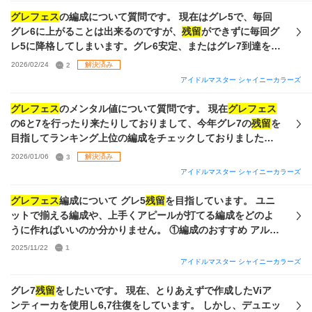
グレフェス
の編成について質問です。 現在はグレ5で、毎回
グレ6に上がることは出来るのですが、
残留
ができずに毎回グ
レ5に降格してしまいます。グレ6安定、またはグレ7到達を目
指しています。 手持ちが以下の通りなのですが、目標達成す
2026/02/24
2
解決済み
るにはどのような編成がおすすめでしようか？ ユニット問わ
アイドルマスター シャイニーカラーズ
ず、手持ちでできる一番強い編成を考えています。pssrはづ
きさんは3枚持っています。 また、育成でノウハウを集めた
グレフェス
のメンタル値について質問です。 現在
グレフェス
り、厳選したりはしていないのですが、グレ6
残留
、グレ7昇
の6と7を行ったり来たりしておりまして、今年グレ7の
残留
を
格を目指すとなるとノウハウ厳選は必須ですか？ 現在はVoコ
目指してランキング上位の編成をチェックしておりました。
メティックを使っています。 今の編成はこれです。 sayhalo
するとトップランキングにいる編成でLeのメンタルのみ盛っ
2026/01/06
3
解決済み
ではall2000↑育成は安定してます。
た編成を数多く見かけました。 自分はタフネスを積んだ場合
アイドルマスター シャイニーカラーズ
はメンタルを盛れるだけ盛る方が強いと認識していたのです
が、間違いなのでしょうか。
グレフェス
編成について グレ5
残留
を目指しています。 ユニ
ットで揃える編成や、上手くアピールが打てる編成をどのよ
うに作ればいいのか分かりません。 ①編成のおすすめ アルス
ト推しなので アルスト➕灯織➕誰か(推しなら羽那)が理想です
2025/11/22
1
が、 手持ちはノクチルや、コスメティックが強いのでどうし
アイドルマスター シャイニーカラーズ
ていいかわかりません。 ②育成とライブ中の立ち回り 今は何
となくsayhaloでつくったステだけがあるアイドルたちを編
グレ7
残留
をしたいです。 現在、とりあえずで作成したViア
成しています。 ノウハウ本は 基礎3% オルラン〇◎適正〇◎
ンティーカを使用し6,7往復をしています。 しかし、デュエッ