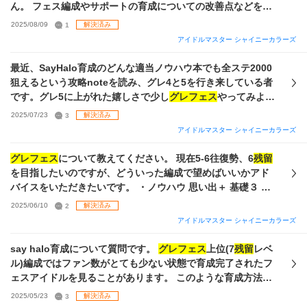
る】） ②1ターン目「Da&Vi」2ターン目[Vo」（「Da&Vi」
ん。 フェス編成やサポートの育成についての改善点などを教
例は恋鐘の【心の鐘が鳴っとるけん】） ③1ターン目「思い
えてくれると幸いです。 回答お待ちしております。 ※画像見
2025/08/09
1
解決済み
出」2ターン目[Vo」 のような場合はどのように発動するので
にくいかもしれません🙇‍♀️
アイドルマスター シャイニーカラーズ
しょうか また、③でも発動する場合Vo→思い出→Voで3ター
ン動けばHalo三種は最大効果発揮されるのでしょうか ご回答
最近、SayHalo育成のどんな適当ノウハウ本でも全ステ2000
いただければ幸いです。
狙えるという攻略noteを読み、グレ4と5を行き来している者
です。グレ5に上がれた嬉しさで少し
グレフェス
やってみよう
かな〜と樹里Pなので放クラで編成を組んだりしているのです
2025/07/23
3
解決済み
が行き詰まっています。グレ5
残留
が難しく、ずっと放置して
アイドルマスター シャイニーカラーズ
いたGRADノウハウ本を集めてみなくては……と色々な攻略
サイトやnote、攻略動画を見ていたのですが、GRADでの周
グレフェス
について教えてください。 現在5-6往復勢、6
残留
回方法やSTEPノウハウ圧縮・濃縮・剥がし？などイマイチ理
を目指したいのですが、どういった編成で望めばいいかアド
解できず、質問してみようと思い至りました。以下、知りた
バイスをいただきたいです。 ・ノウハウ 思い出＋ 基礎３ オ
い内容と現在所持しているガシャ産sSSRと放クラpSSRのス
ルラン◯◎ leaderなど各種⚪︎◎ パフェ ロマン タフネス アイ
2025/06/10
2
解決済み
クショになります。 ①GRADの周回方法、編成、exスキルの
ドル Halo３種 総合能力強化 施設 施設＋ 火力が足りず、6で
アイドルマスター シャイニーカラーズ
種類、必ずLv5で取っておいた方がいいノウハウ、周回の際
はあっという間に負けてしまいます。現状美琴のPolarisをセ
どの程度纏めてノウハウを取って良いのか、欲しいノウハウ
ンターにテコ入れできるような編成があれば教えていただき
say halo育成について質問です。
グレフェス
上位(7
残留
レベ
が発現するまでひたすら周回という認識であっているのか。
たいです
ル)編成ではファン数がとても少ない状態で育成完了されたフ
②STEPでの圧縮・剥がしの方法、現在、STEPでの育成やノ
ェスアイドルを見ることがあります。 このような育成方法は
ウハウ本の為の周回は必要なのか。 ③SayHaloでの立ち回
ファン数を増加させる形式の育成と比較した場合どのような
2025/05/23
3
解決済み
り、取得必須ノウハウ等 超基本的な質問ばかりですみませ
狙いや手法で育成されているのでしょうか？