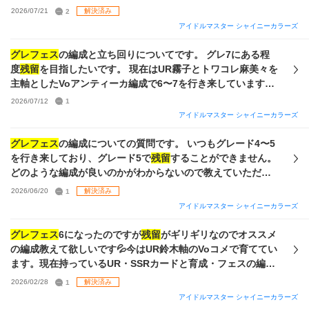
ちのカードは強くないのですが、 ・現段階の手持ちで戦うの
2026/07/21
2
解決済み
に良さそうな編成（可能であればVo,Da,Viそれぞれのものを
アイドルマスター シャイニーカラーズ
知りたいです） ・サポートカードの組み方 ・特訓はづきさん
をどのカードに使うべきか（通常はづきさんP・Sともに２枚
グレフェス
の編成と立ち回りについてです。 グレ7にある程
ずつ所持） の三点についてアドバイスいただきたいです。ス
度
残留
を目指したいです。 現在はUR霧子とトワコレ麻美々を
トレイが好きなのでその辺りで組めるとありがたいですが、
主軸としたVoアンティーカ編成で6〜7を行き来しています。
あくまで強さ優先で教えていただきたいです。 理想はグレ5
画像のカードから、出来ればUR羽那を使用したコメティック
2026/07/12
1
残留
・グレ6タッチを目指しています。 また、コミュ総選挙
で編成を組んでいただきたいです。 厳しければコメティック
アイドルマスター シャイニーカラーズ
のガシャのセレチケがあるので、トワコレめぐるorトワコレ
でできる編成でお願いします。 組んだ編成の立ち回りとそれ
はるきは1凸でき、水着アイドルセレクションチケットが8枚
に応じた組むべきアビリティもざっくり教えていただけると
グレフェス
の編成についての質問です。 いつもグレード4〜5
あります。 ぜひアドバイスよろしくお願いします。
ありがたいです。 また、今後取得したほうがいいカードや既
を行き来しており、グレード5で
残留
することができません。
出のカードで取得するべきカードと取得方法も教えてくださ
どのような編成が良いのかがわからないので教えていただき
い。課金はある程度できます。 くどくてすみません。よろし
たいです。持っているカードの写真を添付しますのでよろし
2026/06/20
1
解決済み
くお願いします。
くお願いします。 Pはづきさんは2枚持っています。
アイドルマスター シャイニーカラーズ
グレフェス
6になったのですが
残留
がギリギリなのでオススメ
の編成教えて欲しいです💦今はUR鈴木軸のVoコメで育ててい
ます。現在持っているUR・SSRカードと育成・フェスの編成
です。微課金です。 セイハロ育成でUR鈴木以外のVoはDa.Vi
2026/02/28
1
解決済み
が2000ギリギリなのでその対処法も知りたいです。よろしく
アイドルマスター シャイニーカラーズ
お願いします🙇‍♂️