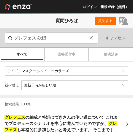
ログイン
新規登録（無料）
質問ひろば
質問する
キャンセル
すべて
回答受付中
解決済み
並べ替え
検索結果
133
件
グレフェス
の編成と特訓はづきさんの使い道について これま
でプロデュースシナリオを中心に遊んでいたのですが、
グレ
フェス
も本格的に参加したいと考えています。 そこまで手持