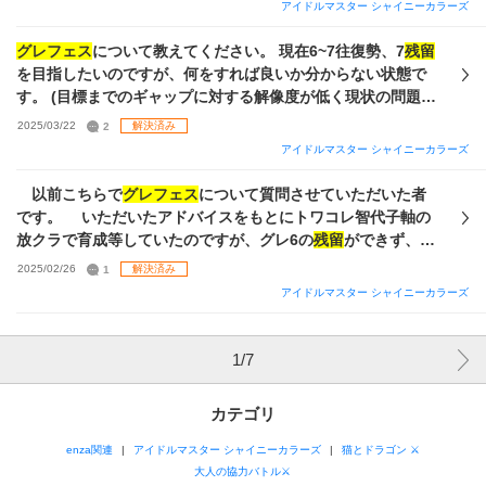
ん。アドバイスいただけると助かります。よろしくお願いし
アイドルマスター シャイニーカラーズ
ます。
グレフェス
について教えてください。 現在6~7往復勢、7
残留
を目指したいのですが、何をすれば良いか分からない状態で
す。 (目標までのギャップに対する解像度が低く現状の問題点
が分からない) 面倒な質問の形で恐縮ですが、自分の現状をお
2025/03/22
2
解決済み
伝えするので
残留
を目指すに足りない部分を教えて頂ければ
アイドルマスター シャイニーカラーズ
ありがたいです。 ・編成 コメシーズを組みたいです。現状の
編成とPカード手持ち貼っておきます。 (よく使われているP
以前こちらで
グレフェス
について質問させていただいた者
カードははるき以外ほぼあると思ってます。) ・Sカード トワ
です。 いただいたアドバイスをもとにトワコレ智代子軸の
コレ期間限定共に完凸少なくカードパワー的に足りているの
放クラで育成等していたのですが、グレ6の
残留
ができず、行
かわからないです。 (恒常は非表示ですが、ほぼ持っていると
き詰まっているところです。 原因はターンが足りず思い出
2025/02/26
1
解決済み
思います) ・育成 noteの「ノウハウノートが無くてもできる
砲が打てないこと(デュエットで短縮を試みましたが、事故が
アイドルマスター シャイニーカラーズ
『say "Halo"』３色2000育成のすすめ」を参考に シーズン2
多いためうまくいきませんでした)、バフが足りないことだと
残り4ターンでVoDaViメンひらめきを40個貯めて強化練習し
思われます。 育成方法は、say"Halo"で三色育成、ノウハ
て解散。 残りは1番ファン数の増えるオーディション、残り
ウにも歌姫,プロダンサー,トップモデルは盛ってあります。
1
/
7
5~4ターンで上限＋100のライブ（TOP〇〇） 残り３ターン
アドバイスをいただけると幸いです。よろしくお願いしま
で総合練習を3回、で動いています。(これしかやったことな
す。 (写真4は現在使用している編成です)
カテゴリ
いです) 7
残留
目指すなら総合4とかするのでしょうか？ ・ノ
ウハウ 思い出＋ 基礎３ オルラン◯◎ パフェ 基礎６ ロマン
enza関連
アイドルマスター シャイニーカラーズ
猫とドラゴン ⚔
アイドル Halo３種 総合能力強化 施設 施設＋ トワコレ（思い
大人の協力バトル⚔
出5％、アピ３％） （思い出＋と基礎６がLv4、他はLv5） は