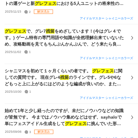
思い出＋ 思い出高 アイドル パッシブ＋ 歌姫 プロダンサー プ
トの運ゲーと新
グレフェス
における5人ユニットの将来性の無
ロモデル 施設効率 施設効率＋ 昂揚 トワコレ です。gradのノ
さから、3人以下のユニットを使用したいと考えています。
2025/11/15
2
解決済み
ウハウは苦戦していてまだほぼ集められていません。アビリ
所持カードは以下になります。 【所持カード】 ◾︎トワコレ、
アイドルマスター シャイニーカラーズ
ティもよく分からず一旦これで進めてみました。 ライブ中の
パラコレ、キャスコレ ・画像参照 (7.5thセレチケ所持)
立ち回りもよく分からず、全員満遍なく適当に打って最後に
◾︎URサポ ・結華1凸 ・めぐる2凸 ・甜花3凸 ◾︎限定カー
グレフェス
で、グレ7
残留
をめざしています！(今はグレ４で
思い出アピールを打っていますが、それで良いのでしょう
ド ・SrBaCu夏葉 完凸 ・グロウリー樹里 完凸 ・も
す。) ゲーム特有の専門用語や知識が全然理解出来ていないた
か？ ③はづきさん pssrはづきさんも2つどこに使うか迷って
ちもちよこ 1凸 ・PRカード 多分全部完凸 ・その他P
め、攻略動画を見てもちんぷんかんぷんで、どう来たら良い
いるのでおすすめありましたら教えて頂きたいです。 今の手
カップで使えそうな無条件パッシブカード所持 ◾︎特訓はづき
か分かりません😭💦
グレフェス
用のアイドルもgradと
2025/11/02
1
持ちと、編成です。 アドバイスよろしくお願いします。
ほぼ持ってないけど必要であれば今後買います シーズを握
STEP、Say Helloどれで作ったら良いかも分かりません💦
アイドルマスター シャイニーカラーズ
れたら汎用性が高そうとは思いつつ、手持ちがViに偏ってし
gradをやって見ましたが難しいし、アビリティ？が強い！と
まっているためにどうすれば良いかわからず質問させていた
言われていたので攻略動画を参考に取った方が良いアビリテ
シャニマスを初めて１ヶ月くらいの者です。
グレフェス
に関
だきました。 加点できてかつリンク思い出連打ができる編成
ィはほとんど取りました。でもSTEPで作ったアイドルより全
しての質問です。 現在グレ4
残留
のラインです。グレ5や6な
が強そう？くらいの知識しかなく、 メモリーブーストやキャ
然強くないんです🥲 もう、どうしたら良いか分かりません。
どもっと上に上がるにはどのような編成が良いのか、またど
スコレで今後どうなるのかの予想もつきませんが、 とりあえ
よく分からない、で済ましたくないので、なんとか頑張って
のような考え方で編成、育成を行えばいいのか教えて頂きた
2025/10/30
1
ず今組むとしたらこれかな？がわかれば嬉しいです。 以上に
グレフェス
を強いアイドルを作って楽しみたいです!! どなた
いです。 所持キャラと現在の編成は画像の通りです。 ご助力
アイドルマスター シャイニーカラーズ
なります。よろしくお願いします。
か、知識が豊富な方が居れば知識のおすそ分けをお願いしま
ご指導の程よろしくお願いします。
す🙏🙇‍♂️💦 前置きが長い上に言ってることごちゃごちゃですみ
始めて1年と少し経ったのですが、未だにノウハウなどの知識
ません💦質問をまとめるので、分かりやすく答えていただけ
が皆無です。 今まではノウハウ集めなどはせず、sayhaloで
ると助かります🙏 ① どうやって編成を組めば良いか分かりま
単にフェスアイドル生成をして
グレフェス
に挑んでいた形
せん‪🥲‎教えて欲しいです！なるべくvisualで編成を組みたい
で、ポジションなどもあまり意識はしていませんでした。結
2025/09/06
3
解決済み
です！手持ちのアイドルは画像を見て考えて頂けると助かり
果、現在グレ4
残留
地帯におります。しかし
グレフェス
のレベ